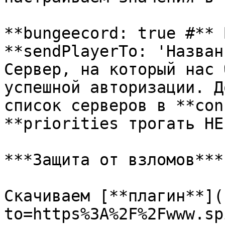
**bungeecord: true #** 
**sendPlayerTo: 'Назван
Сервер, на который нас 
успешной авторизации. Д
список серверов в **con
**priorities трогать НЕ
***Защита от взломов***

Скачиваем [**плагин**](
to=https%3A%2F%2Fwww.sp