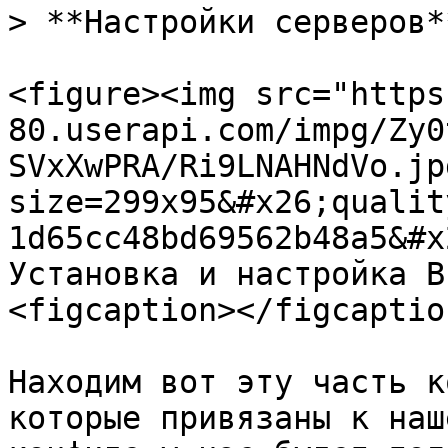
> **Настройки серверов**
<figure><img src="https
80.userapi.com/impg/Zy0
SVxXwPRA/Ri9LNAHNdVo.jp
size=299x95&#x26;qualit
1d65cc48bd69562b48a5&#x
Установка и настройка B
<figcaption></figcaptio
Находим вот эту часть к
которые привязаны к наш