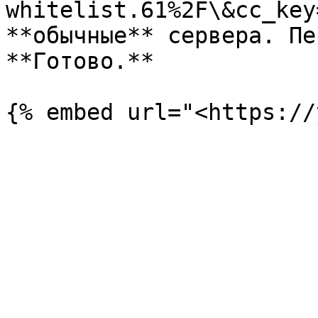
whitelist.61%2F\&cc_key
**обычные** сервера. Пе
**Готово.**
