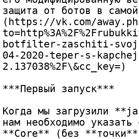
защита от ботов в самой
(https://vk.com/away.ph
to=http%3A%2F%2Frubukki
botfilter-zaschiti-svoj
04-2020-teper-s-kapchej
2.137038%2F\&cc_key=)

***Первый запуск***

Когда мы загрузили **ja
нам необходимо указать 
**Core** (без **точки**