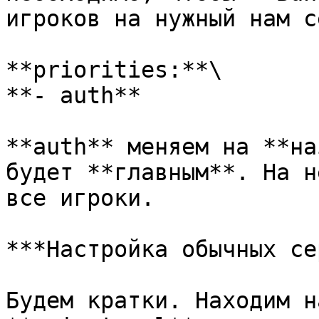
игроков на нужный нам с
**priorities:**\

**- auth**

**auth** меняем на **на
будет **главным**. На н
все игроки.

***Настройка обычных се
Будем кратки. Находим н