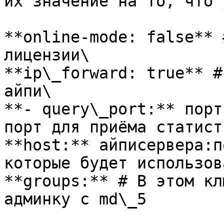
их значение на то, что 
**online-mode: false** 
лицензии\

**ip\_forward: true** #
айпи\

**- query\_port:** порт
порт для приёма статисти
**host:** айписервера:п
которые будет использов
**groups:** # В этом кл
админку с md\_5
