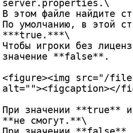
server.properties.\

В этом файле найдите ст
По умолчанию, в этой ст
***true.***\

Чтобы игроки без лиценз
значение **false**.

<figure><img src="/file
alt=""><figcaption></fi
При значении **true** и
**не смогут.**\

При значении **false** 