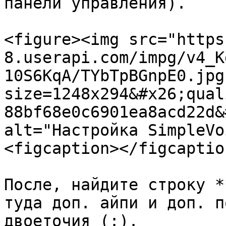
панели управления).

<figure><img src="https
8.userapi.com/impg/v4_K
10S6KqA/TYbTpBGnpE0.jpg
size=1248x294&#x26;qual
88bf68e0c6901ea8acd22d&
alt="Настройка SimpleVo
<figcaption></figcaptio
После, найдите строку *
туда доп. айпи и доп. п
двоеточия (:).
