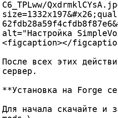
C6_TPLww/QxdrmklCYsA.jp
size=1332x197&#x26;qual
62fdb28a59f4cfdb8f87e6&
alt="Настройка SimpleVo
<figcaption></figcaptio
После всех этих действи
сервер.

**Установка на Forge се
Для начала скачайте и з