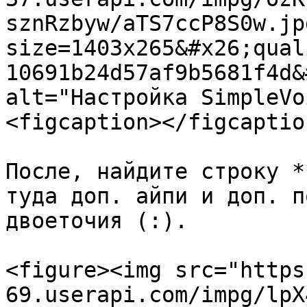
sznRzbyw/aTS7ccP8S0w.jp
size=1403x265&#x26;qual
10691b24d57af9b5681f4d&
alt="Настройка SimpleVo
<figcaption></figcaptio
После, найдите строку *
туда доп. айпи и доп. п
двоеточия (:).

<figure><img src="https
69.userapi.com/impg/lpX