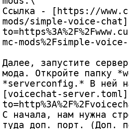
mods.\

Ссылка - [https://www.c
mods/simple-voice-chat]
to=https%3A%2F%2Fwww.cu
mc-mods%2Fsimple-voice-
Далее, запустите сервер
мода. Откройте папку *w
*serverconfig.* В ней н
[voicechat-server.toml]
to=http%3A%2F%2Fvoicech
С начала, нам нужна стр
туда доп. порт. (Доп. п