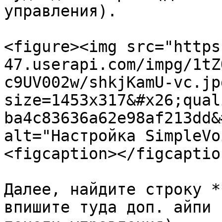
управления).

<figure><img src="https
47.userapi.com/impg/1tZ
c9UV002w/shkjKamU-vc.jp
size=1453x317&#x26;qual
ba4c83636a62e98af213dd&
alt="Настройка SimpleVo
<figcaption></figcaptio
Далее, найдите строку *
впишите туда доп. айпи 