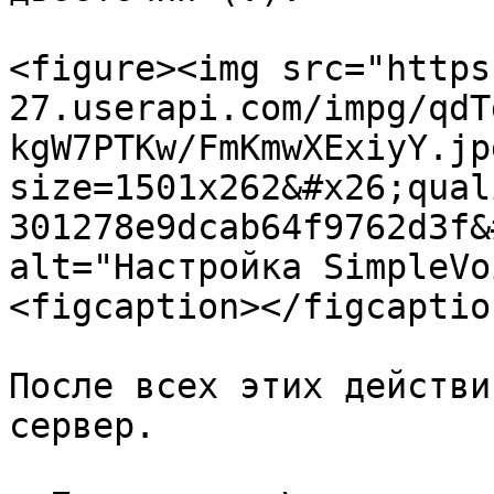
<figure><img src="https
27.userapi.com/impg/qdT
kgW7PTKw/FmKmwXExiyY.jp
size=1501x262&#x26;qual
301278e9dcab64f9762d3f&
alt="Настройка SimpleVo
<figcaption></figcaptio
После всех этих действи
сервер.
