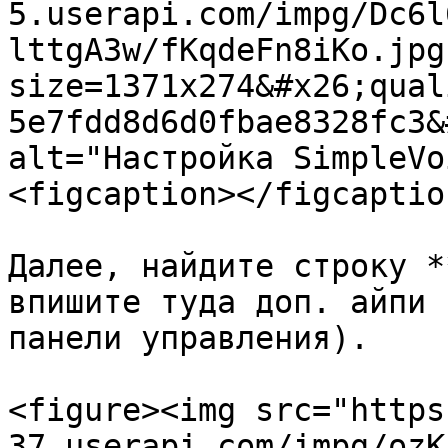
5.userapi.com/impg/Dc6l
lttgA3w/fKqdeFn8iKo.jpg
size=1371x274&#x26;qual
5e7fdd8d6d0fbae8328fc3&
alt="Настройка SimpleVo
<figcaption></figcaptio
Далее, найдите строку *
впишите туда доп. айпи 
панели управления).

<figure><img src="https
37.userapi.com/impg/ozK