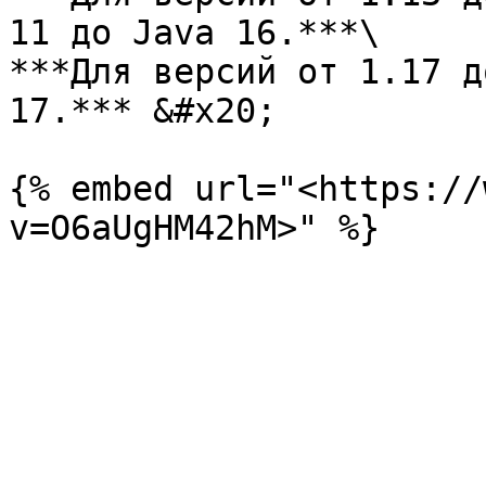
11 до Java 16.***\

***Для версий от 1.17 д
17.*** &#x20;

{% embed url="<https://